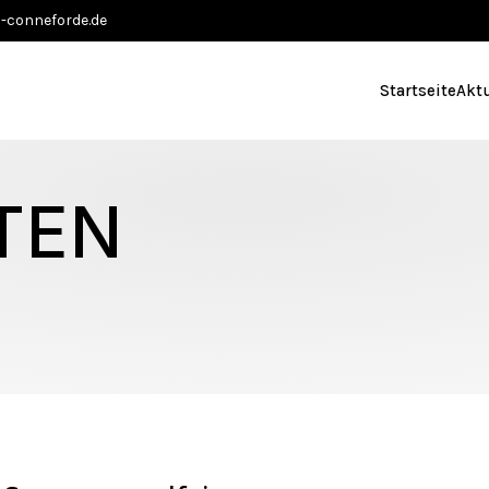
-conneforde.de
Startseite
Akt
TEN