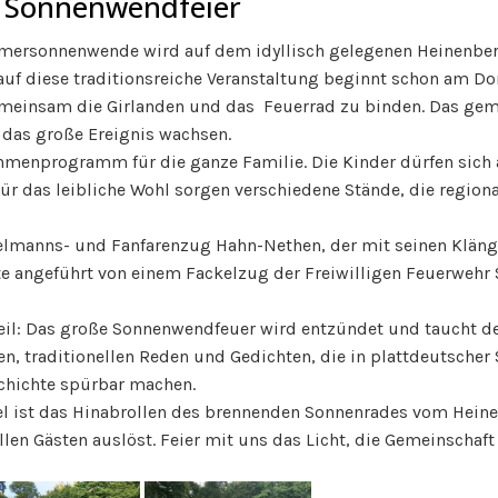
ie Sonnenwendfeier
ersonnenwende wird auf dem idyllisch gelegenen Heinenber
 auf diese traditionsreiche Veranstaltung beginnt schon am D
sam die Girlanden und das Feuerrad zu binden. Das gemei
 das große Ereignis wachsen.
enprogramm für die ganze Familie. Die Kinder dürfen sich a
r das leibliche Wohl sorgen verschiedene Stände, die regiona
ielmanns- und Fanfarenzug Hahn-Nethen, der mit seinen Kläng
e angeführt von einem Fackelzug der Freiwilligen Feuerwehr
il: Das große Sonnenwendfeuer wird entzündet und taucht de
en, traditionellen Reden und Gedichten, die in plattdeutsche
chichte spürbar machen.
l ist das Hinabrollen des brennenden Sonnenrades vom Heine
len Gästen auslöst. Feier mit uns das Licht, die Gemeinschaf