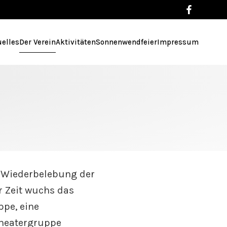
uelles
Der Verein
Aktivitäten
Sonnenwendfeier
Impressum
e Wiederbelebung der
r Zeit wuchs das
ppe, eine
Theatergruppe